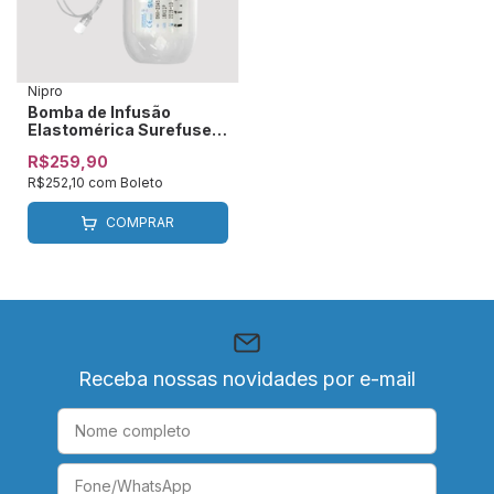
Nipro
Bomba de Infusão
Elastomérica Surefuser
250ml 2 dias Nipro
R$259,90
R$252,10
com
Boleto
COMPRAR
Receba nossas novidades por e-mail